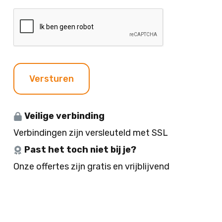
n
c
i
C
e
h
t
A
n
t
j
P
e
T
C
H
Versturen
A
Veilige verbinding
Verbindingen zijn versleuteld met SSL
Past het toch niet bij je?
Onze offertes zijn gratis en vrijblijvend