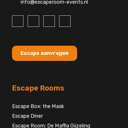
info@escaperoom-events.nl
Escape aanvragen
Escape Rooms
Escape Box: the Mask
Escape Diner
Escape Room: De Maffia Gijzeling