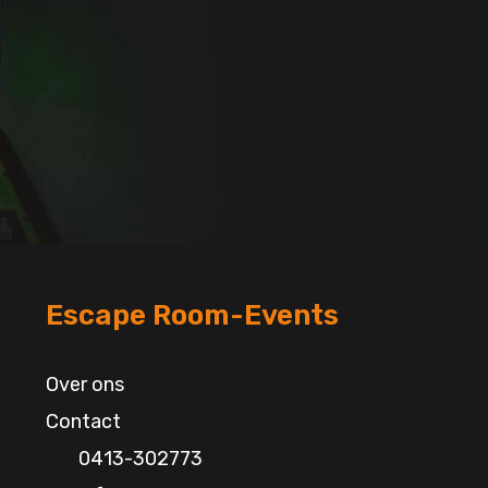
Escape Room-Events
Over ons
Contact
0413-302773