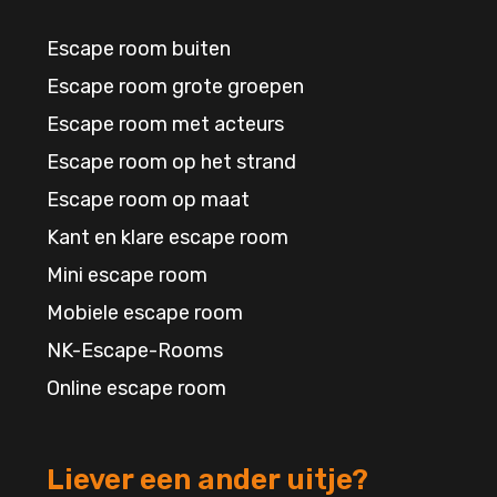
Escape room buiten
Escape room grote groepen
Escape room met acteurs
Escape room op het strand
Escape room op maat
Kant en klare escape room
Mini escape room
Mobiele escape room
NK-Escape-Rooms
Online escape room
Liever een ander uitje?