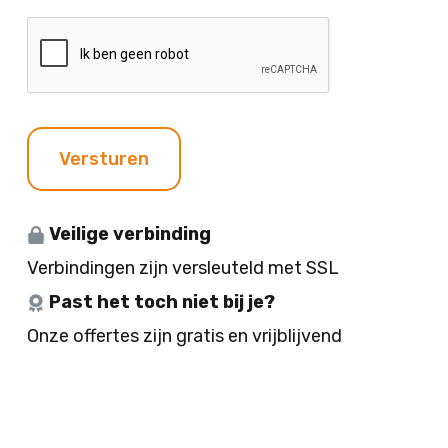
n
c
i
C
e
h
t
A
n
t
j
P
e
T
C
H
Versturen
A
Veilige verbinding
Verbindingen zijn versleuteld met SSL
Past het toch niet bij je?
Onze offertes zijn gratis en vrijblijvend