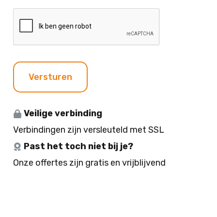
n
c
i
C
e
h
t
A
n
t
j
P
e
T
C
H
Versturen
A
Veilige verbinding
Verbindingen zijn versleuteld met SSL
Past het toch niet bij je?
Onze offertes zijn gratis en vrijblijvend