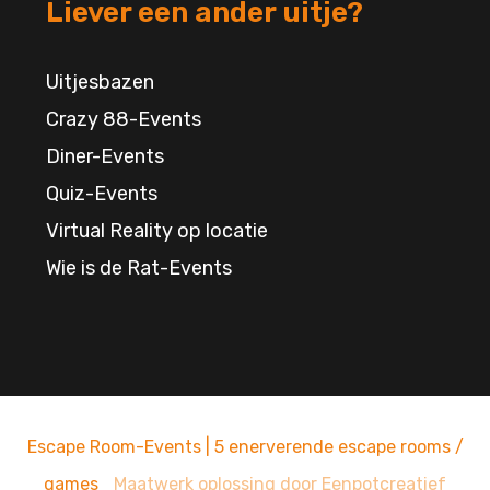
Liever een ander uitje?
Uitjesbazen
Crazy 88-Events
Diner-Events
Quiz-Events
Virtual Reality op locatie
Wie is de Rat-Events
Escape Room-Events | 5 enerverende escape rooms /
games
Maatwerk oplossing door
Eenpotcreatief