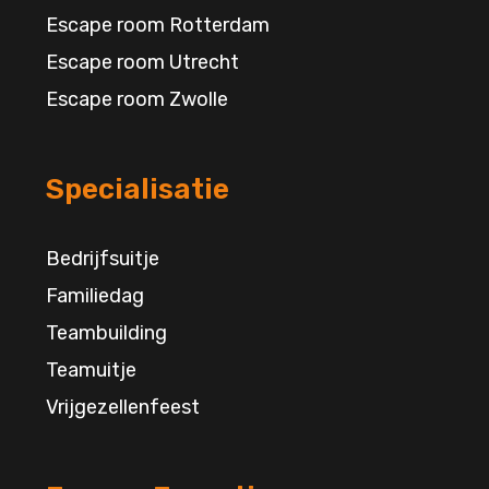
Escape room Rotterdam
Escape room Utrecht
Escape room Zwolle
Specialisatie
Bedrijfsuitje
Familiedag
Teambuilding
Teamuitje
Vrijgezellenfeest