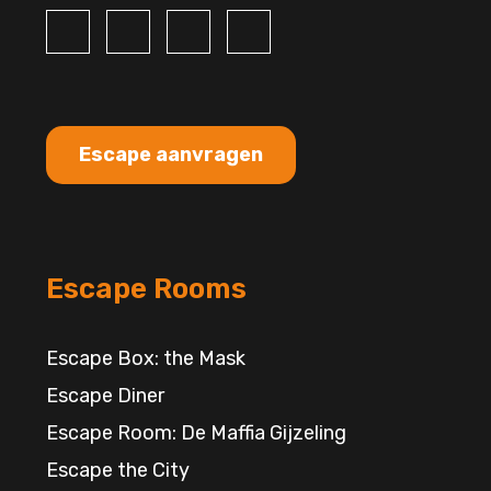
Escape aanvragen
Escape Rooms
Escape Box: the Mask
Escape Diner
Escape Room: De Maffia Gijzeling
Escape the City