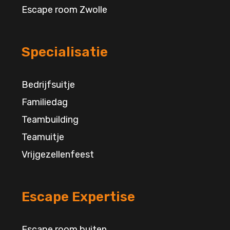
Escape room Zwolle
Specialisatie
Bedrijfsuitje
Familiedag
Teambuilding
Teamuitje
Vrijgezellenfeest
Escape Expertise
Escape room buiten