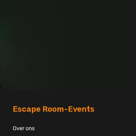
Escape Room-Events
Over ons