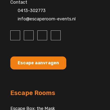
Contact
0413-302773
info@escaperoom-events.nl
Escape aanvragen
Escape Rooms
Escape Box: the Mask