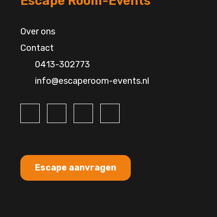
Escape Room-Events
Over ons
Contact
0413-302773
info@escaperoom-events.nl
Escape aanvragen