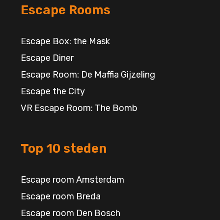
Escape Rooms
Escape Box: the Mask
Escape Diner
Escape Room: De Maffia Gijzeling
Escape the City
VR Escape Room: The Bomb
Top 10 steden
Escape room Amsterdam
Escape room Breda
Escape room Den Bosch