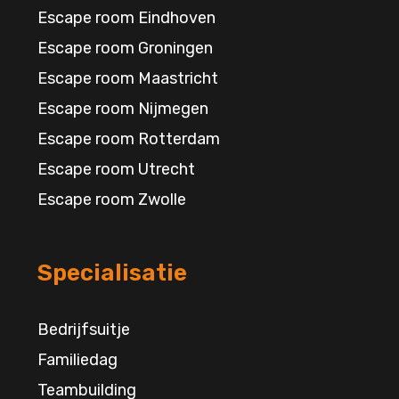
Escape room Eindhoven
Escape room Groningen
Escape room Maastricht
Escape room Nijmegen
Escape room Rotterdam
Escape room Utrecht
Escape room Zwolle
Specialisatie
Bedrijfsuitje
Familiedag
Teambuilding