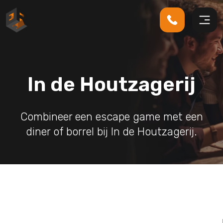
In de Houtzagerij
Combineer een escape game met een
diner of borrel bij In de Houtzagerij.