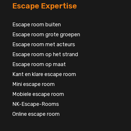
Escape Expertise
Escape room buiten
Escape room grote groepen
Escape room met acteurs
Escape room op het strand
Escape room op maat
Kant en klare escape room
Mini escape room
Mobiele escape room
NK-Escape-Rooms
Online escape room