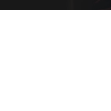
5 escape games
Vanaf 5 tot 2.500 personen
Google reviews: 4,9 ★★★★★