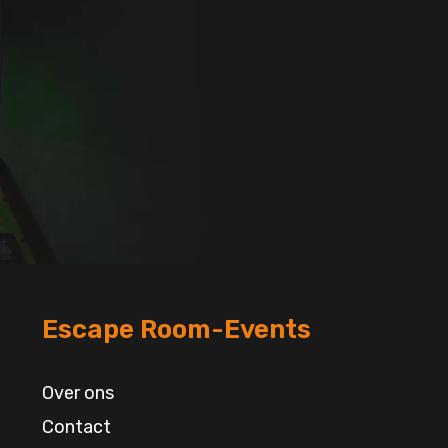
Escape Room-Events
Over ons
Contact