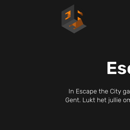
Es
In Escape the City ga
Gent. Lukt het jullie 