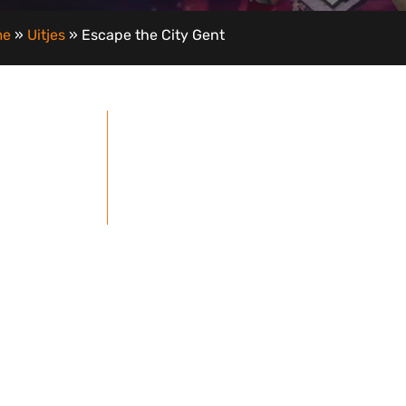
me
»
Uitjes
»
Escape the City Gent
Engels
in Nederlands
korting)
groepen ontvangen
29,50 per persoon (grote