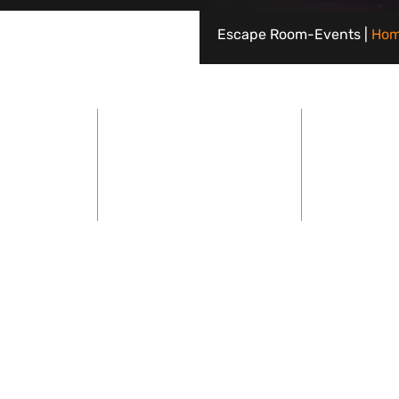
Escape Room-Events |
Ho
Tijdsduur van 2,5 uur
onen
en 
ot 2.500
Speelbaar 