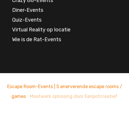
Crazy 88-Events
Diner-Events
Quiz-Events
Virtual Reality op locatie
Wie is de Rat-Events
Escape Room-Events | 5 enerverende escape rooms /
games
Maatwerk oplossing door
Eenpotcreatief