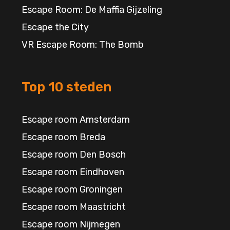
Escape Room: De Maffia Gijzeling
Escape the City
VR Escape Room: The Bomb
Top 10 steden
Escape room Amsterdam
Escape room Breda
Escape room Den Bosch
Escape room Eindhoven
Escape room Groningen
Escape room Maastricht
Escape room Nijmegen