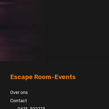
Escape Room-Events
Over ons
Contact
0413-302773