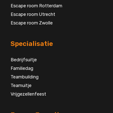
Escape room Rotterdam
Escape room Utrecht
Escape room Zwolle
Specialisatie
Bedrijfsuitje
Familiedag
Teambuilding
Teamuitje
Vrijgezellenfeest