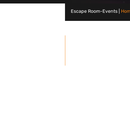
Escape Room-Events |
Ho
naf 5 tot 2.500 personen
Tijdsduur van 2,5 uur