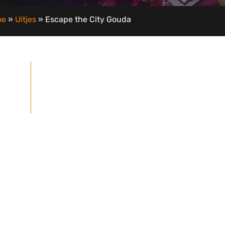
me
»
Uitjes
»
Escape the City Gouda
ontvangen korting)
29,50 per persoon (grote groepen