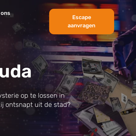
 ons
Escape
aanvragen
ouda
sterie op te lossen in
ij ontsnapt uit de stad?