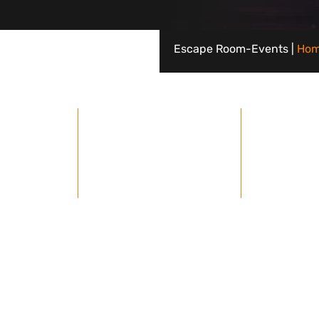
Escape Room-Events |
Ho
Tijdsduur van 2,5 uur
onen
en 
ot 2.500
Speelbaar 