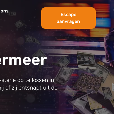
 ons
Escape
aanvragen
ermeer
sterie op te lossen in
j of zij ontsnapt uit de