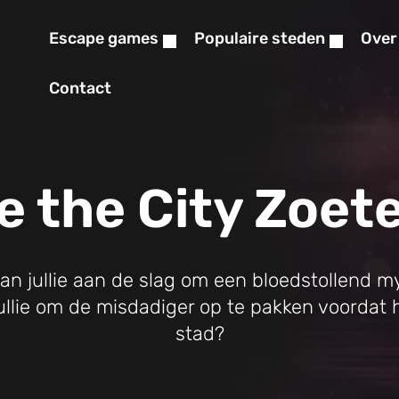
Escape games
Populaire steden
Over
Contact
e the City Zoet
an jullie aan de slag om een bloedstollend my
llie om de misdadiger op te pakken voordat hi
stad?