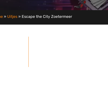
me
»
Uitjes
»
Escape the City Zoetermeer
Engels
in Nederlands
korting)
groepen ontvangen
29,50 per persoon (grote